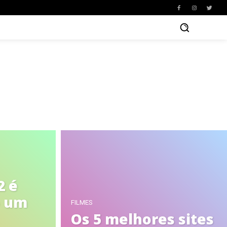
2 é
o um
FILMES
Os 5 melhores sites