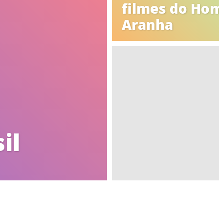
filmes do Ho
Aranha
il