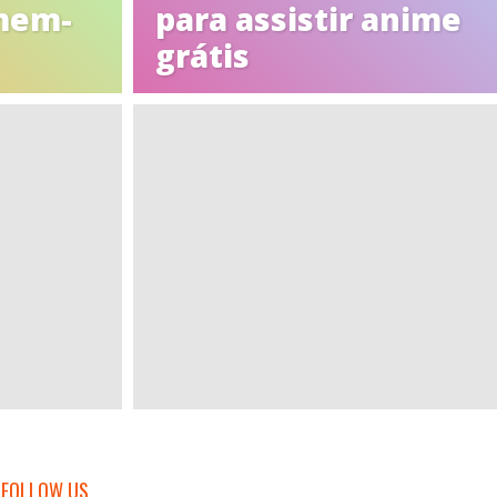
mem-
para assistir anime
grátis
FOLLOW US