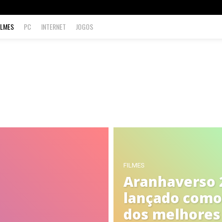
ILMES
PC
INTERNET
JOGOS
os
Netflix
PC
FILMES
Aranhaverso 
lançado com
dos melhores