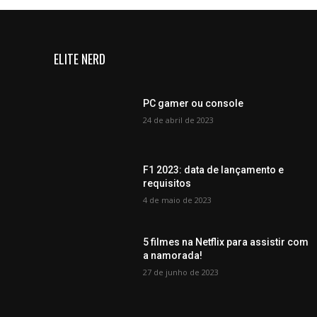
ELITE NERD
PC gamer ou console
24 de abril de 2023
F1 2023: data de lançamento e
requisitos
4 de maio de 2023
5 filmes na Netflix para assistir com
a namorada!
27 de junho de 2023