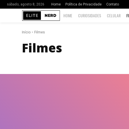
Home
Política de Privacidade
Contato
sábado, agosto 8, 2026
HOME
CURIOSIDADES
CELULAR
F
Início
Filmes
Filmes
Celular
Curiosidades
Filmes
Hardware
Internet
Jog