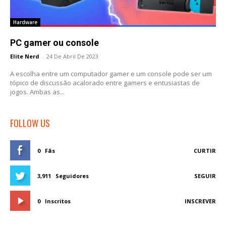
Hardware
PC gamer ou console
Elite Nerd
-
24 De Abril De 2023
A escolha entre um computador gamer e um console pode ser um
tópico de discussão acalorado entre gamers e entusiastas de
jogos. Ambas as...
FOLLOW US
0
Fãs
CURTIR
3,911
Seguidores
SEGUIR
0
Inscritos
INSCREVER