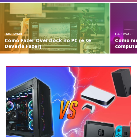
HARDWARE
HARDWARE
Como Fazer Overclock no PC (e se
Como me
Deveria Fazer)
comput