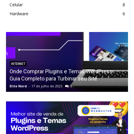
Celular
8
Hardware
6
INTERNET
Onde Comprar Plugins e Temas WordPress:
Guia Completo para Turbinar seu Site
Elite Nerd
-
17 de julho de 2025
0
E