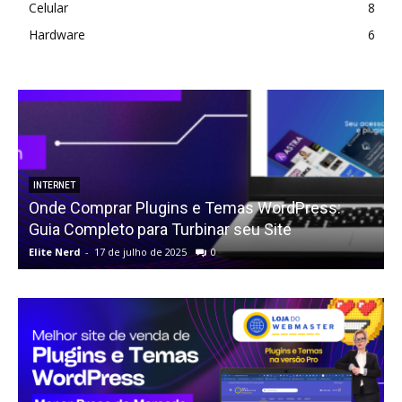
Celular
8
Hardware
6
INTERNET
Onde Comprar Plugins e Temas WordPress:
Guia Completo para Turbinar seu Site
Elite Nerd
-
17 de julho de 2025
0
E