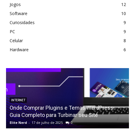
Jogos
12
Software
10
Curiosidades
9
PC
9
Celular
8
Hardware
6
INTERNET
Onde Comprar Plugins e Temas WordPress:
Guia Completo para Turbinar seu Site
Elite Nerd
-
17 de julho de 2025
0
E