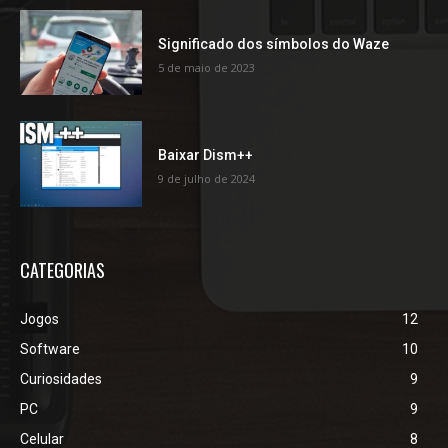
Significado dos símbolos do Waze
5 de maio de 2023
Baixar Dism++
9 de julho de 2024
CATEGORIAS
Jogos
12
Software
10
Curiosidades
9
PC
9
Celular
8